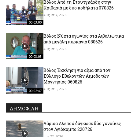
Βόλος Από τη Στουτγκάρδη στην
Κριθαριά με δύο ποδήλατα 070826
August 7, 2026
00:03:00
Βόλος Νύχτα αγωνίας στα Αιβαλιώτικα
από μεγάλη πυρκαγιά 080626
August 6, 2026
00:03:03
Βόλος Έκκληση για αίμα από τον
Σύλλογο Εθελοντών Αιμοδοτών
Μαγνησίας 060826
August 6, 2026
00:02:47
ΔΗΜΟΦΙΛΗ
Λάρισα Αλεπού δάγκωσε δύο γυναίκες
στον Αγιόκαμπο 220726
July 22, 2026