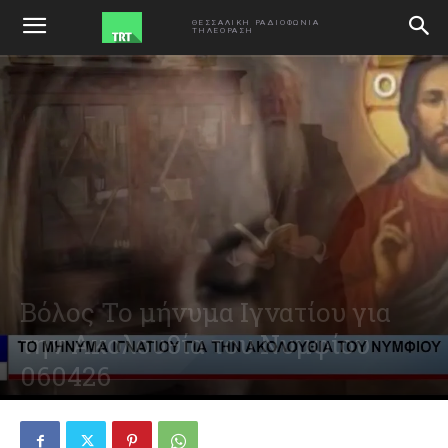
ΑΡΧΙΚΗ
VIDEO
ΘΕΣΣΑΛΙΚΗ ΡΑΔΙΟΦΩΝΙΑ
ΤΗΛΕΟΡΑΣΗ
Βόλος Το μήνυμα Ιγνατίου για
την Ακολουθία του Νυμφίου
060426
April 6, 2026