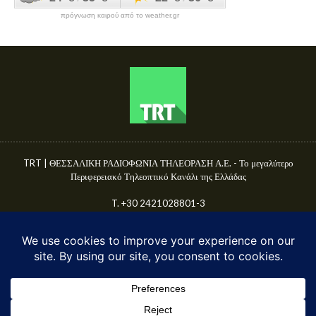
πρόγνωση καιρού από το weather.gr
TRT | ΘΕΣΣΑΛΙΚΗ ΡΑΔΙΟΦΩΝΙΑ ΤΗΛΕΟΡΑΣΗ Α.Ε. - Το μεγαλύτερο
Περιφερειακό Τηλεοπτικό Κανάλι της Ελλάδας
T. +30 2421028801-3
Γ.Ε.ΜΗ. 50680144000
E-mail: info@trttv.gr | news@trttv.gr
© TRT A.E. 2025