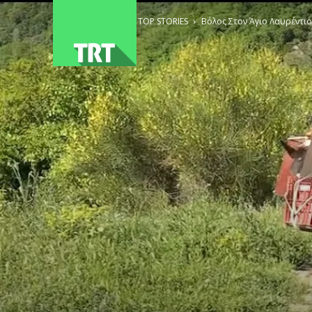
ΑΡΧΙΚΗ
TOP STORIES
Βόλος Στον Άγιο Λαυρέντι