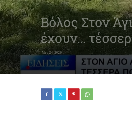
Βόλος Στον Άγ
έχουν… τέσσερ
May 24, 2026