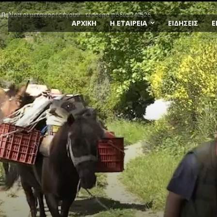
ο Πηλίου οι μεταφορές έχουν… τέσσερα πόδια 240526
ΑΡΧΙΚΗ
Η ΕΤΑΙΡΕΙΑ
ΕΙΔΗΣΕΙΣ
Ε