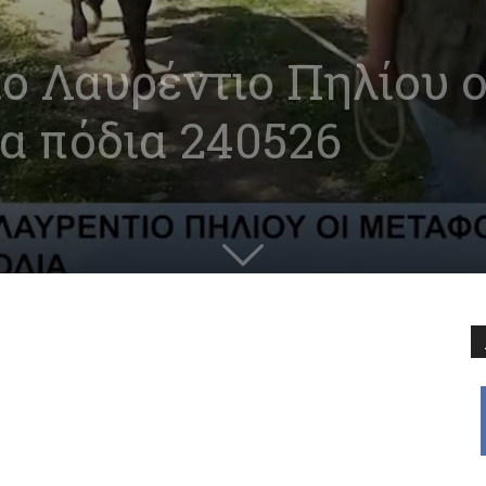
ιο Λαυρέντιο Πηλίου 
α πόδια 240526