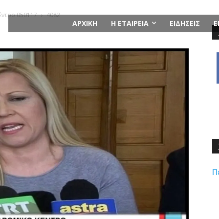
έντρο 050117
4082
ΑΡΧΙΚΗ
Η ΕΤΑΙΡΕΙΑ
ΕΙΔΗΣΕΙΣ
Ε
Π