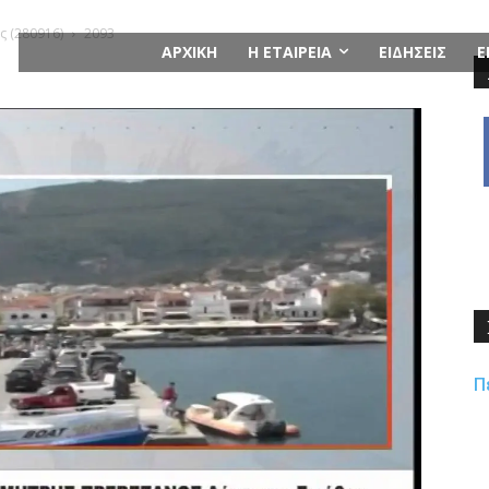
ς (280916)
2093
ΑΡΧΙΚΗ
Η ΕΤΑΙΡΕΙΑ
ΕΙΔΗΣΕΙΣ
Ε
Π