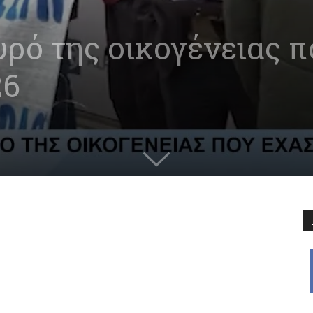
ρό της οικογένειας π
26