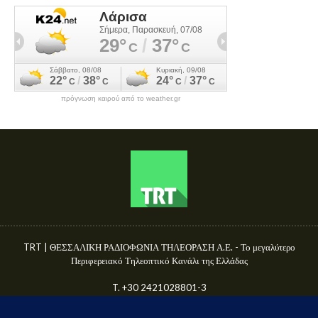
πρόγνωση καιρού από το weather.gr
TRT | ΘΕΣΣΑΛΙΚΗ ΡΑΔΙΟΦΩΝΙΑ ΤΗΛΕΟΡΑΣΗ Α.Ε. - Το μεγαλύτερο
Περιφερειακό Τηλεοπτικό Κανάλι της Ελλάδας
T. +30 2421028801-3
Γ.Ε.ΜΗ. 50680144000
E-mail: info@trttv.gr | news@trttv.gr