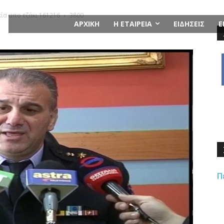
ία απο τζάκι 161216
3800
ΑΡΧΙΚΗ
Η ΕΤΑΙΡΕΙΑ
ΕΙΔΗΣΕΙΣ
Ε
Π