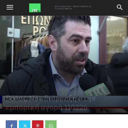
ΑΡΧΙΚΗ
VIDEO
ΘΕΣΣΑΛΙΚΗ ΡΑΔΙΟΦΩΝΙΑ
ΤΗΛΕΟΡΑΣΗ
Βόλος Νέα διάρρηξη στην
εμπορική αγορά 110226
February 11, 2026