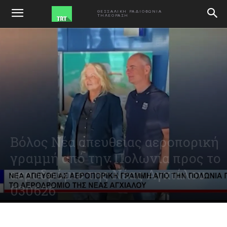
ΑΡΧΙΚΗ
VIDEO
ΘΕΣΣΑΛΙΚΗ ΡΑΔΙΟΦΩΝΙΑ
ΤΗΛΕΟΡΑΣΗ
Βόλος Νέα απευθείας αεροπορική
γραμμή από την Πολωνία προς το
αεροδρόμιο της Νέας Αγχιάλου
030626
June 3, 2026