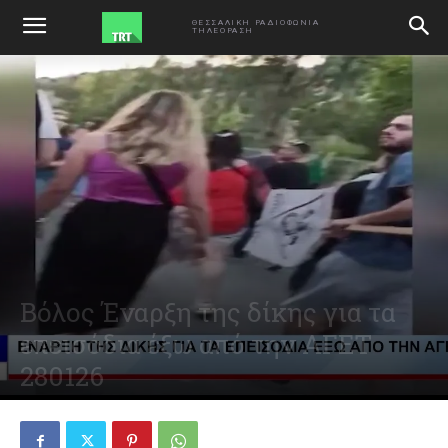
ΑΡΧΙΚΗ
VIDEO
ΘΕΣΣΑΛΙΚΗ ΡΑΔΙΟΦΩΝΙΑ
ΤΗΛΕΟΡΑΣΗ
Βόλος Έναρξη της δίκης για τα
επεισόδια έξω από την ΑΓΕΤ
280126
January 28, 2026