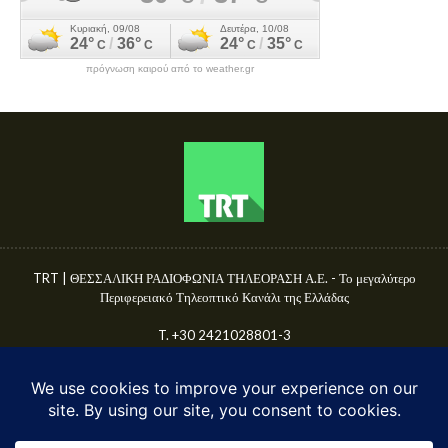
πρόγνωση καιρού από το weather.gr
TRT | ΘΕΣΣΑΛΙΚΗ ΡΑΔΙΟΦΩΝΙΑ ΤΗΛΕΟΡΑΣΗ Α.Ε. - Το μεγαλύτερο
Περιφερειακό Τηλεοπτικό Κανάλι της Ελλάδας
T. +30 2421028801-3
Γ.Ε.ΜΗ. 50680144000
E-mail: info@trttv.gr | news@trttv.gr
© TRT A.E. 2025