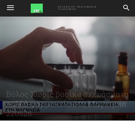
ΑΡΧΙΚΗ
VIDEO
ΘΕΣΣΑΛΙΚΗ ΡΑΔΙΟΦΩΝΙΑ
ΤΗΛΕΟΡΑΣΗ
Βόλος Χωρίς βασικά σκευάσματα
πολλά φαρμακεία στη Μαγνησία
220526
May 22, 2026