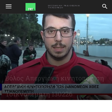
ΑΡΧΙΚΗ
VIDEO
ΘΕΣΣΑΛΙΚΗ ΡΑΔΙΟΦΩΝΙΑ
ΤΗΛΕΟΡΑΣΗ
Βόλος Απεργιακή κινητοποίηση
των διανομέων χθες
Τσικνοπέμπτη 130226
February 16, 2026