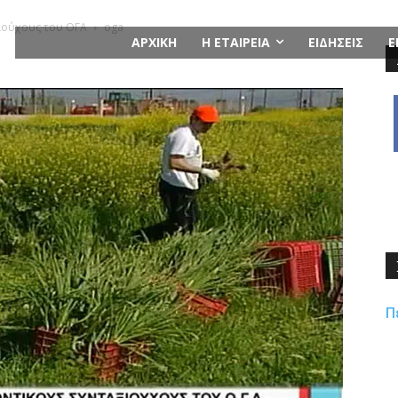
ξιούχους του ΟΓΑ
oga
ΑΡΧΙΚΗ
Η ΕΤΑΙΡΕΙΑ
ΕΙΔΗΣΕΙΣ
Ε
Π