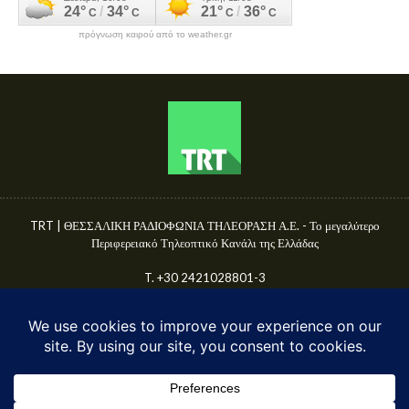
πρόγνωση καιρού από το weather.gr
TRT | ΘΕΣΣΑΛΙΚΗ ΡΑΔΙΟΦΩΝΙΑ ΤΗΛΕΟΡΑΣΗ Α.Ε. - Το μεγαλύτερο
Περιφερειακό Τηλεοπτικό Κανάλι της Ελλάδας
T. +30 2421028801-3
Γ.Ε.ΜΗ. 50680144000
E-mail: info@trttv.gr | news@trttv.gr
© TRT A.E. 2025