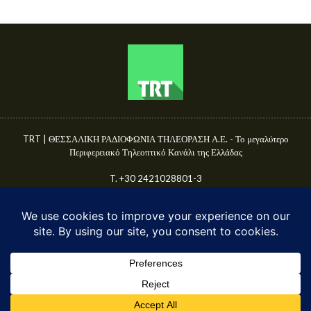
TRT | ΘΕΣΣΑΛΙΚΗ ΡΑΔΙΟΦΩΝΙΑ ΤΗΛΕΟΡΑΣΗ Α.Ε. - Το μεγαλύτερο
Περιφερειακό Τηλεοπτικό Κανάλι της Ελλάδας
T. +30 2421028801-3
Γ.Ε.ΜΗ. 50680144000
E-mail: info@trttv.gr | news@trttv.gr
© TRT A.E. 2025