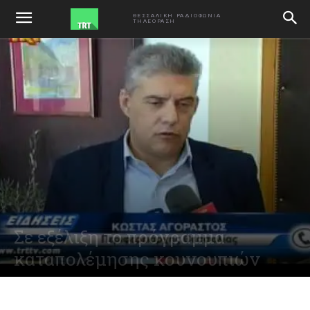
ΑΡΧΙΚΗ
VIDEO
ΘΕΣΣΑΛΙΚΗ ΡΑΔΙΟΦΩΝΙΑ
ΤΗΛΕΟΡΑΣΗ
Σε εξέλιξη το πρόγραμμα
καταπολέμησης κουνουπιών
June 2, 2015