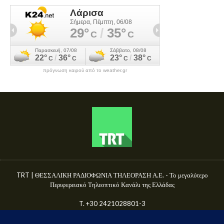
πρόγνωση καιρού από το weather.gr
TRT | ΘΕΣΣΑΛΙΚΗ ΡΑΔΙΟΦΩΝΙΑ ΤΗΛΕΟΡΑΣΗ Α.Ε. - Το μεγαλύτερο
Περιφερειακό Τηλεοπτικό Κανάλι της Ελλάδας
T. +30 2421028801-3
Γ.Ε.ΜΗ. 50680144000
E-mail: info@trttv.gr | news@trttv.gr