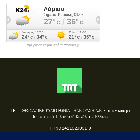
πρόγνωση καιρού από το weather.gr
TRT | ΘΕΣΣΑΛΙΚΗ ΡΑΔΙΟΦΩΝΙΑ ΤΗΛΕΟΡΑΣΗ Α.Ε. - Το μεγαλύτερο
Περιφερειακό Τηλεοπτικό Κανάλι της Ελλάδας
T. +30 2421028801-3
Γ.Ε.ΜΗ. 50680144000
E-mail: info@trttv.gr | news@trttv.gr