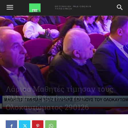
ΑΡΧΙΚΗ
VIDEO
ΘΕΣΣΑΛΙΚΗ ΡΑΔΙΟΦΩΝΙΑ
ΤΗΛΕΟΡΑΣΗ
Λάρισα Μαθητές τίμησαν τους
Έλληνες Εβραίους του
Ολοκαυτώματος 290126
January 29, 2026