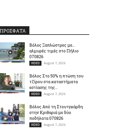
ΠΡΟΣΦΑΤΑ
Βόλος Ξαπλώστρες με…
αλμυρές τιμές στο Πήλιο
070826
August 7, 2026
VIDEO
Βόλος Στο 50% η πτώση του
τζίρου στα καταστήματα
εστίασης της...
August 7, 2026
VIDEO
Βόλος Από τη Στουτγκάρδη
στην Κριθαριά με δύο
ποδήλατα 070826
August 7, 2026
VIDEO