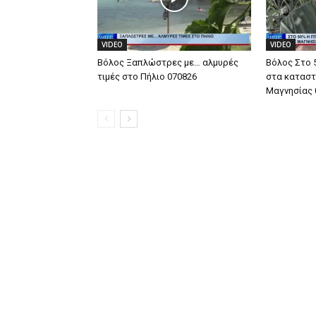
VIDEO
VIDEO
Βόλος Ξαπλώστρες με… αλμυρές
Βόλος Στο 
τιμές στο Πήλιο 070826
στα καταστ
Μαγνησίας 