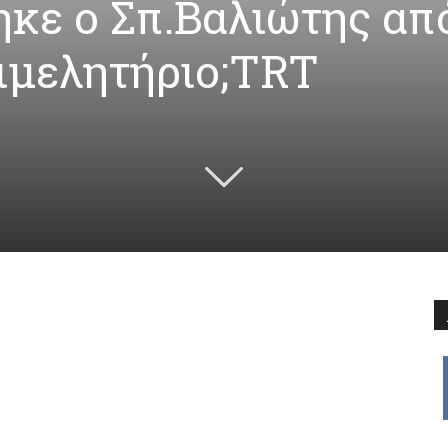
ηκε ο Σπ.Βαλιώτης απ
ιμελητήριο;TRT