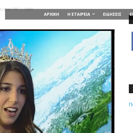
ας στην TRT
3260
ΑΡΧΙΚΗ
Η ΕΤΑΙΡΕΙΑ
ΕΙΔΗΣΕΙΣ
Ε
Π