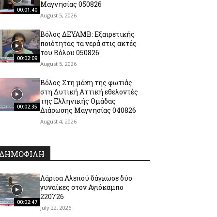
Μαγνησίας 050826
00:01:40
August 5, 2026
Βόλος ΔΕΥΑΜΒ: Εξαιρετικής
ποιότητας τα νερά στις ακτές
του Βόλου 050826
00:02:09
August 5, 2026
Βόλος Στη μάχη της φωτιάς
στη Δυτική Αττική εθελοντές
της Ελληνικής Ομάδας
00:02:35
Διάσωσης Μαγνησίας 040826
August 4, 2026
ΔΗΜΟΦΙΛΗ
Λάρισα Αλεπού δάγκωσε δύο
γυναίκες στον Αγιόκαμπο
220726
00:02:47
July 22, 2026