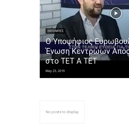
ΕΚΠΟΜΠΕΣ
Ο Υποψήφιος Ευρωβουλ
Ένωση Κεντρώων Απόσ
στο ΤΕΤ Α ΤΕΤ
May 23, 2019
No posts to display