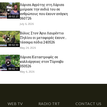
Λάρισα Αγρότης στη Λάρισα
μοίρασε την σοδιά του σε
ανθρώπους που έχουν ανάγκη
00:02:27
060726
July 6, 2026
Βόλος Στον Άγιο Λαυρέντιο
Πηλίου οι μεταφορές έχουν…
τέσσερα πόδια 240526
00:02:30
May 24, 2026
Λάρισα Καταστροφές σε
καλλιέργειες στον Τύρναβο
050526
00:02:11
May 6, 2026
WEB TV
RADIO TRT
CONTACT US