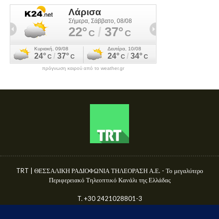
πρόγνωση καιρού από το weather.gr
TRT | ΘΕΣΣΑΛΙΚΗ ΡΑΔΙΟΦΩΝΙΑ ΤΗΛΕΟΡΑΣΗ Α.Ε. - Το μεγαλύτερο
Περιφερειακό Τηλεοπτικό Κανάλι της Ελλάδας
T. +30 2421028801-3
Γ.Ε.ΜΗ. 50680144000
E-mail: info@trttv.gr | news@trttv.gr