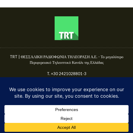
TRT | ΘΕΣΣΑΛΙΚΗ ΡΑΔΙΟΦΩΝΙΑ ΤΗΛΕΟΡΑΣΗ Α.Ε. - Το μεγαλύτερο
Περιφερειακό Τηλεοπτικό Κανάλι της Ελλάδας
T. +30 2421028801-3
Γ.Ε.ΜΗ. 50680144000
E-mail: info@trttv.gr | news@trttv.gr
© TRT A.E. 2025