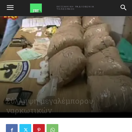
ΑΡΧΙΚΗ
VIDEO
ΘΕΣΣΑΛΙΚΗ ΡΑΔΙΟΦΩΝΙΑ
ΤΗΛΕΟΡΑΣΗ
Σύλληψη μεγαλέμπορου
ναρκωτικών
December 30, 2011