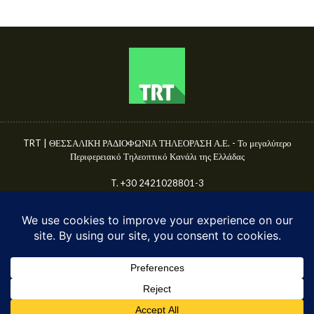
TRT | ΘΕΣΣΑΛΙΚΗ ΡΑΔΙΟΦΩΝΙΑ ΤΗΛΕΟΡΑΣΗ Α.Ε. - Το μεγαλύτερο
Περιφερειακό Τηλεοπτικό Κανάλι της Ελλάδας
T. +30 2421028801-3
Γ.Ε.ΜΗ. 50680144000
E-mail: info@trttv.gr | news@trttv.gr
© TRT A.E. 2025