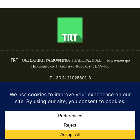
TRT | ΘΕΣΣΑΛΙΚΗ ΡΑΔΙΟΦΩΝΙΑ ΤΗΛΕΟΡΑΣΗ Α.Ε. - Το μεγαλύτερο
Περιφερειακό Τηλεοπτικό Κανάλι της Ελλάδας
T. +30 2421028801-3
Γ.Ε.ΜΗ. 50680144000
E-mail: info@trttv.gr | news@trttv.gr
© TRT A.E. 2025