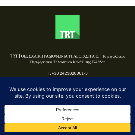
TRT | ΘΕΣΣΑΛΙΚΗ ΡΑΔΙΟΦΩΝΙΑ ΤΗΛΕΟΡΑΣΗ Α.Ε. - Το μεγαλύτερο
Περιφερειακό Τηλεοπτικό Κανάλι της Ελλάδας
T. +30 2421028801-3
Γ.Ε.ΜΗ. 50680144000
E-mail: info@trttv.gr | news@trttv.gr
© TRT A.E. 2025