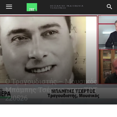
ΑΡΧΙΚΗ
ΕΚΠΟΜΠΕΣ
ΘΕΣΣΑΛΙΚΗ ΡΑΔΙΟΦΩΝΙΑ
ΤΗΛΕΟΡΑΣΗ
Ο Τραγουδιστής – Μουσικός
Μπάμπης Τσέρτος στην TRT
220526
May 22, 2026