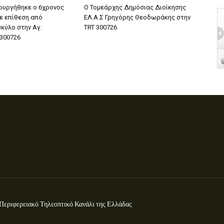
ουργήθηκε ο 6χρονος
Ο Τομεάρχης Δημόσιας Διοίκησης
ε επίθεση από
ΕΛ.Α.Σ Γρηγόρης Θεοδωράκης στην
κύλο στην Αγ.
TRT 300726
 300726
ιφερειακό Τηλεοπτικό Κανάλι της Ελλάδας