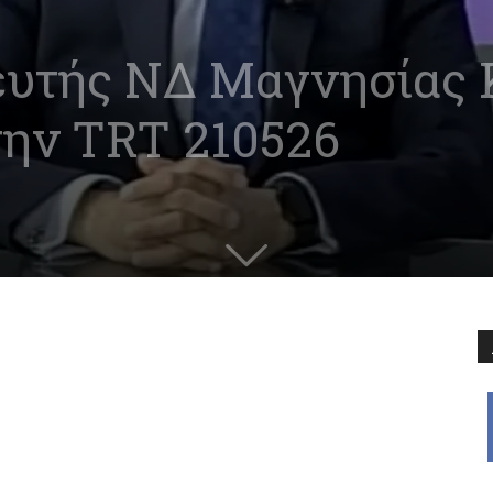
ευτής ΝΔ Μαγνησίας 
ην TRT 210526