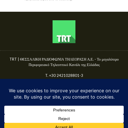
TRT | ΘΕΣΣΑΛΙΚΗ ΡΑΔΙΟΦΩΝΙΑ ΤΗΛΕΟΡΑΣΗ Α.Ε. - Το μεγαλύτερο
Περιφερειακό Τηλεοπτικό Κανάλι της Ελλάδας
T. +30 2421028801-3
Γ.Ε.ΜΗ. 50680144000
E-mail: info@trttv.gr | news@trttv.gr
© TRT A.E. 2025