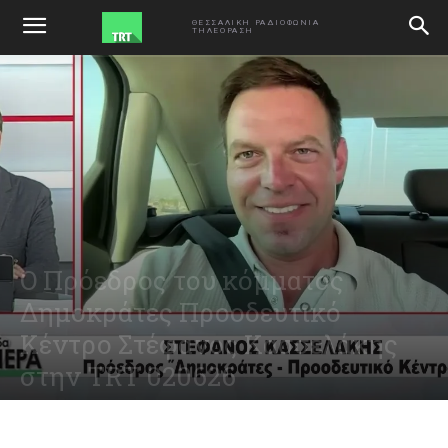
ΑΡΧΙΚΗ
ΕΚΠΟΜΠΕΣ
ΘΕΣΣΑΛΙΚΗ ΡΑΔΙΟΦΩΝΙΑ
ΤΗΛΕΟΡΑΣΗ
Ο Πρόεδρος του κόμματος
Δημοκράτες Προοδευτικό
Κέντρο Στέφανος Κασσελάκης
στην TRT 020626
June 2, 2026