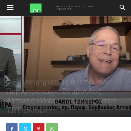
ΑΡΧΙΚΗ
ΕΚΠΟΜΠΕΣ
ΘΕΣΣΑΛΙΚΗ ΡΑΔΙΟΦΩΝΙΑ
ΤΗΛΕΟΡΑΣΗ
Ο Επιχειρηματίας και πρώην
Περιφερειακός Σύμβουλος
Αττικής Θάνος Τζήμερος στην
TRT 150626
June 15, 2026