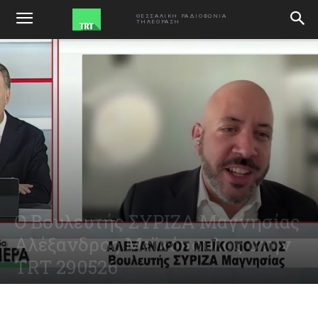
ΑΡΧΙΚΗ
ΕΚΠΟΜΠΕΣ
ΘΕΣΣΑΛΙΚΗ ΡΑΔΙΟΦΩΝΙΑ
ΤΗΛΕΟΡΑΣΗ
Ο Βουλευτής ΣΥΡΙΖΑ Μαγνησίας
Αλέξανδρος Μεϊκόπουλος στην
TRT 290526
May 29, 2026