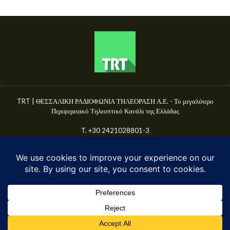
TRT | ΘΕΣΣΑΛΙΚΗ ΡΑΔΙΟΦΩΝΙΑ ΤΗΛΕΟΡΑΣΗ Α.Ε. - Το μεγαλύτερο
Περιφερειακό Τηλεοπτικό Κανάλι της Ελλάδας
T. +30 2421028801-3
Γ.Ε.ΜΗ. 50680144000
E-mail: info@trttv.gr | news@trttv.gr
© TRT A.E. 2025