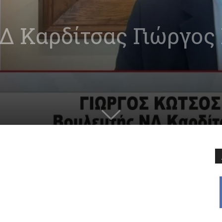
Δ Καρδίτσας Γιώργος