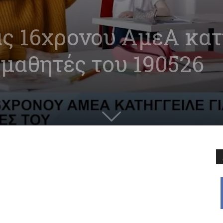
ς 16χρονου ΑμεΑ κατ
μαθητές του 190526