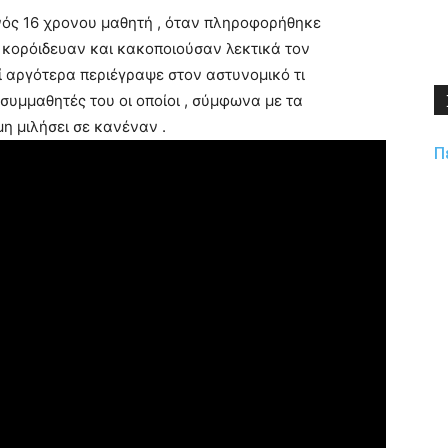
νός 16 χρονου μαθητή , όταν πληροφορήθηκε
ς κορόιδευαν και κακοποιούσαν λεκτικά τον
δί αργότερα περιέγραψε στον αστυνομικό τι
 συμμαθητές του οι οποίοι , σύμφωνα με τα
η μιλήσει σε κανέναν .
Π