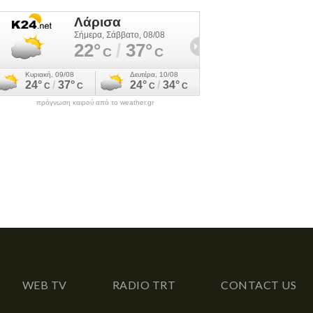
πρόγνωση καιρού από το weather.gr
WEB TV
RADIO TRT
CONTACT US