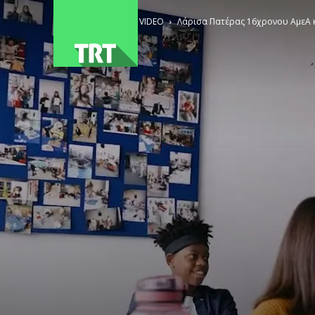
ΑΡΧΙΚΗ
VIDEO
Λάρισα Πατέρας 16χρονου ΑμεΑ κ