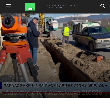
ΑΡΧΙΚΗ
VIDEO
ΘΕΣΣΑΛΙΚΗ ΡΑΔΙΟΦΩΝΙΑ
ΤΗΛΕΟΡΑΣΗ
Λάρισα Παραδόθηκε η νέα οδός
Λαρίσης στον Αμπελώνα 210526
May 21, 2026