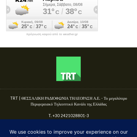
πρόγνωση καιρού από το weather.gr
TRT | ΘΕΣΣΑΛΙΚΗ ΡΑΔΙΟΦΩΝΙΑ ΤΗΛΕΟΡΑΣΗ Α.Ε. - Το μεγαλύτερο
Περιφερειακό Τηλεοπτικό Κανάλι της Ελλάδας
T. +30 2421028801-3
Γ.Ε.ΜΗ. 50680144000
E-mail: info@trttv.gr | news@trttv.gr