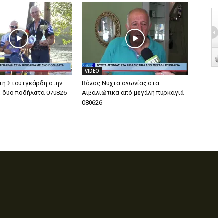
VIDEO
τη Στουτγκάρδη στην
Βόλος Νύχτα αγωνίας στα
ε δύο ποδήλατα 070826
Αιβαλιώτικα από μεγάλη πυρκαγιά
080626