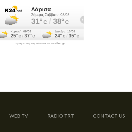
πρόγνωση καιρού από το weather.gr
WEB TV
RADIO TRT
CONTACT US