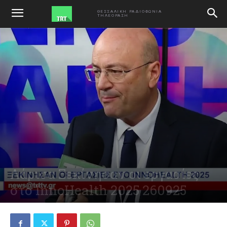
ΑΡΧΙΚΗ
VIDEO
ΘΕΣΣΑΛΙΚΗ ΡΑΔΙΟΦΩΝΙΑ
ΤΗΛΕΟΡΑΣΗ
Λάρισα Ξεκίνησαν οι εργασίες
στο InnoHealth 2025 260925
September 26, 2025