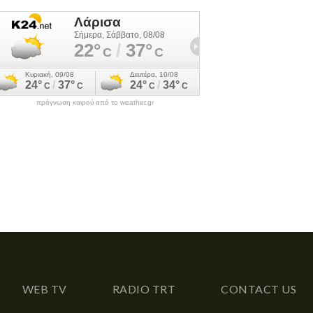
πρόγνωση καιρού από το weather.gr
WEB TV
RADIO TRT
CONTACT US