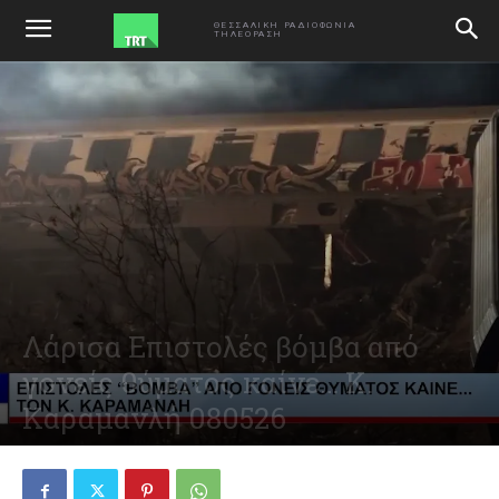
ΑΡΧΙΚΗ
VIDEO
ΘΕΣΣΑΛΙΚΗ ΡΑΔΙΟΦΩΝΙΑ
ΤΗΛΕΟΡΑΣΗ
Λάρισα Επιστολές βόμβα από
γονείς θύματος καίνε… Κ.
Καραμανλή 080526
May 8, 2026