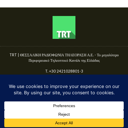
TRT | ΘΕΣΣΑΛΙΚΗ ΡΑΔΙΟΦΩΝΙΑ ΤΗΛΕΟΡΑΣΗ Α.Ε. - Το μεγαλύτερο
Περιφερειακό Τηλεοπτικό Κανάλι της Ελλάδας
T. +30 2421028801-3
Γ.Ε.ΜΗ. 50680144000
E-mail: info@trttv.gr | news@trttv.gr
© TRT A.E. 2025