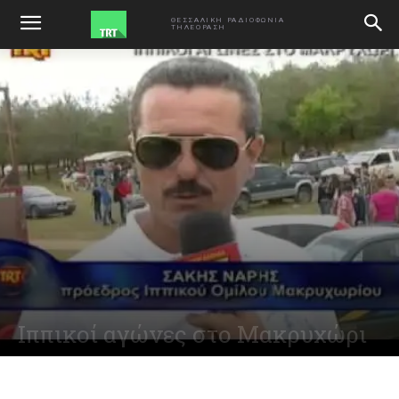
ΑΡΧΙΚΗ
VIDEO
ΘΕΣΣΑΛΙΚΗ ΡΑΔΙΟΦΩΝΙΑ
ΤΗΛΕΟΡΑΣΗ
Ιππικοί αγώνες στο Μακρυχώρι
May 7, 2014