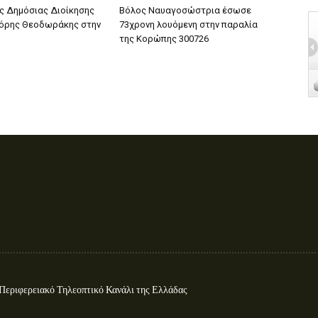
ς Δημόσιας Διοίκησης
Βόλος Ναυαγοσώστρια έσωσε
γόρης Θεοδωράκης στην
73χρονη λουόμενη στην παραλία
της Κορώπης 300726
ιφερειακό Τηλεοπτικό Κανάλι της Ελλάδας