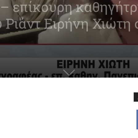
– επίκουρη καθηγήτρ
 Ριάντ Ειρήνη Χιώτη