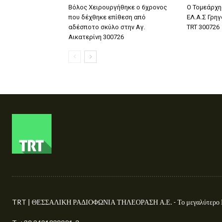
Βόλος Χειρουργήθηκε ο 6χρονος
Ο Τομεάρχη
που δέχθηκε επίθεση από
ΕΛ.Α.Σ Γρη
αδέσποτο σκύλο στην Αγ.
TRT 300726
Αικατερίνη 300726
TRT | ΘΕΣΣΑΛΙΚΗ ΡΑΔΙΟΦΩΝΙΑ ΤΗΛΕΟΡΑΣΗ Α.Ε. - Το μεγαλύτερο Περ