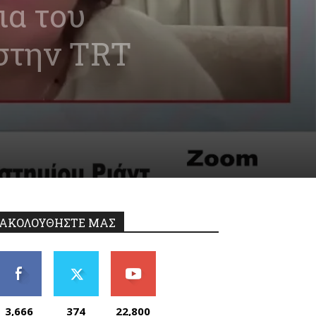
ια του
 στην TRT
ΑΚΟΛΟΥΘΗΣΤΕ ΜΑΣ
3,666
374
22,800