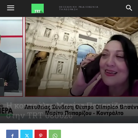
ΑΡΧΙΚΗ
ΕΚΠΟΜΠΕΣ
ΘΕΣΣΑΛΙΚΗ ΡΑΔΙΟΦΩΝΙΑ
ΤΗΛΕΟΡΑΣΗ
Η κοντράλτο Μαρίτα Παπαρίζου
στην TRT 080626
June 8, 2026