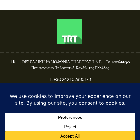
TRT | ΘΕΣΣΑΛΙΚΗ ΡΑΔΙΟΦΩΝΙΑ ΤΗΛΕΟΡΑΣΗ Α.Ε. - Το μεγαλύτερο
Περιφερειακό Τηλεοπτικό Κανάλι της Ελλάδας
T. +30 2421028801-3
Γ.Ε.ΜΗ. 50680144000
E-mail: info@trttv.gr | news@trttv.gr
© TRT A.E. 2025