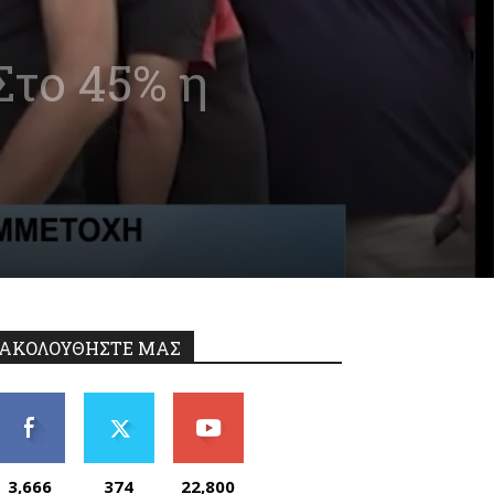
Στο 45% η
ΑΚΟΛΟΥΘΗΣΤΕ ΜΑΣ
3,666
374
22,800