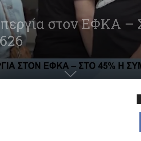
περγία στον ΕΦΚΑ – 
0626