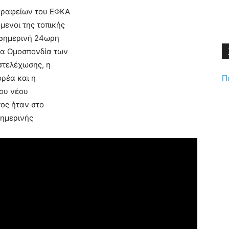
γραφείων του ΕΦΚΑ
μενοι της τοπικής
 σημερινή 24ωρη
ια Ομοσπονδία των
στελέχωσης, η
Π
ορέα και η
ου νέου
ος ήταν στο
σημερινής