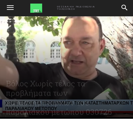
ΑΡΧΙΚΗ
VIDEO
ΘΕΣΣΑΛΙΚΗ ΡΑΔΙΟΦΩΝΙΑ
ΤΗΛΕΟΡΑΣΗ
Βόλος Χωρίς τέλος τα
προβλήματα των
καταστηματαρχών του
παραλιακού μετώπου 030726
July 3, 2026