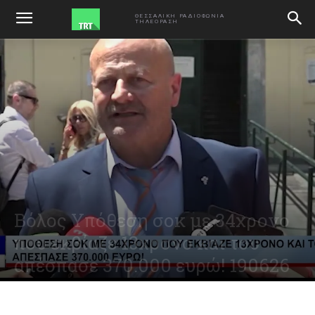
ΑΡΧΙΚΗ
VIDEO
ΘΕΣΣΑΛΙΚΗ ΡΑΔΙΟΦΩΝΙΑ
ΤΗΛΕΟΡΑΣΗ
Βόλος Υπόθεση σοκ με 34χρονο
που εκβίαζε 13χρονο και του
απέσπασε 370.000 ευρώ! 190626
June 19, 2026