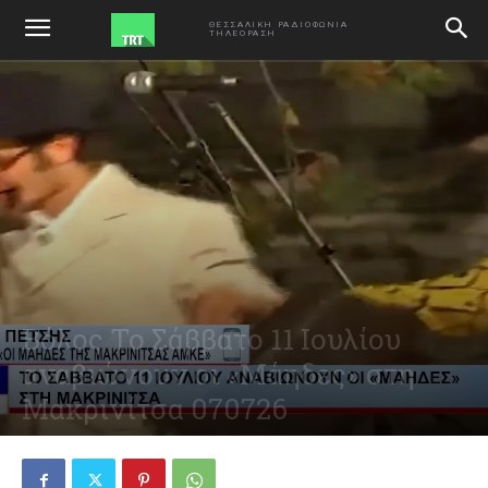
ΑΡΧΙΚΗ
VIDEO
ΘΕΣΣΑΛΙΚΗ ΡΑΔΙΟΦΩΝΙΑ
ΤΗΛΕΟΡΑΣΗ
Βόλος Το Σάββατο 11 Ιουλίου
αναβιώνουν οι «Μάηδες» στη
Μακρινίτσα 070726
July 7, 2026