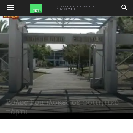
ΑΡΧΙΚΗ
VIDEO
ΘΕΣΣΑΛΙΚΗ ΡΑΔΙΟΦΩΝΙΑ
ΤΗΛΕΟΡΑΣΗ
Βόλος Συμπλοκές σε φοιτητικό
πάρτυ
June 11, 2014