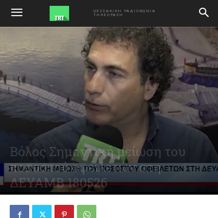
ΑΡΧΙΚΗ
VIDEO
ΘΕΣΣΑΛΙΚΗ ΡΑΔΙΟΦΩΝΙΑ
ΤΗΛΕΟΡΑΣΗ
Βόλος Σημαντική μείωση του
ποσοστού οφειλετών στη
ΔΕΥΑΜΒ 180526
May 18, 2026