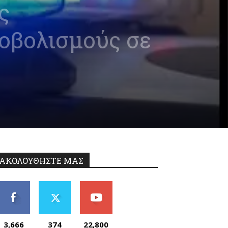
ς
οβολισμούς σε
ΑΚΟΛΟΥΘΗΣΤΕ ΜΑΣ
3,666
374
22,800