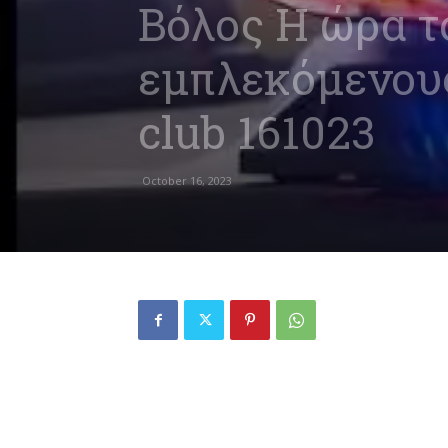
Βόλος Η ώρα τ
εμπλεκόμενους
club 161023
October 16, 2023