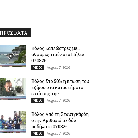
ΠΡΟΣΦΑΤΑ
Βόλος Ξαπλώστρες με…
αλμυρές τιμές στο Πήλιο
070826
August 7, 2026
VIDEO
Βόλος Στο 50% η πτώση του
τζίρου στα καταστήματα
εστίασης της...
August 7, 2026
VIDEO
Βόλος Από τη Στουτγκάρδη
στην Κριθαριά με δύο
ποδήλατα 070826
August 7, 2026
VIDEO