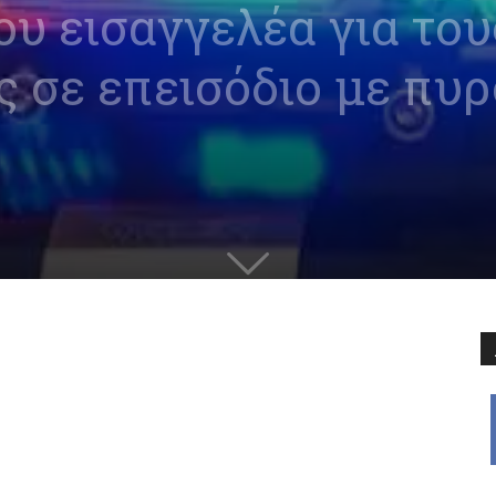
ου εισαγγελέα για του
 σε επεισόδιο με πυρ