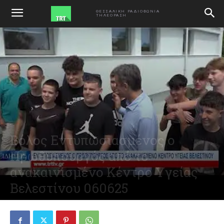
ΑΡΧΙΚΗ
VIDEO
ΘΕΣΣΑΛΙΚΗ ΡΑΔΙΟΦΩΝΙΑ
ΤΗΛΕΟΡΑΣΗ
Βόλος Εντυπωσιασμένος ο
Πρωθυπουργός από το
ανακαινισμένο Κέντρο Υγείας
Βελεστίνου 060625
June 6, 2025