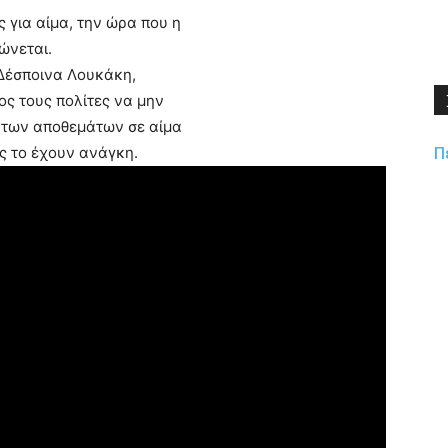
 για αίμα, την ώρα που η
ώνεται.
Δέσποινα Λουκάκη,
ος τους πολίτες να μην
 των αποθεμάτων σε αίμα
Π
υς το έχουν ανάγκη.