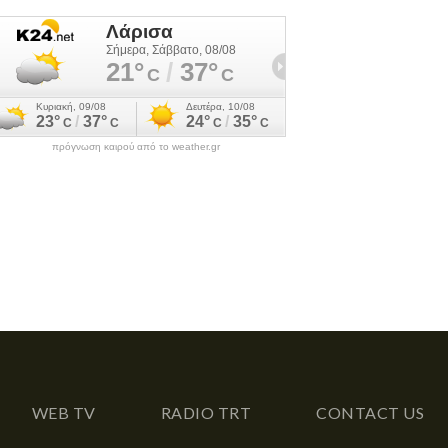
πρόγνωση καιρού από το weather.gr
WEB TV
RADIO TRT
CONTACT US